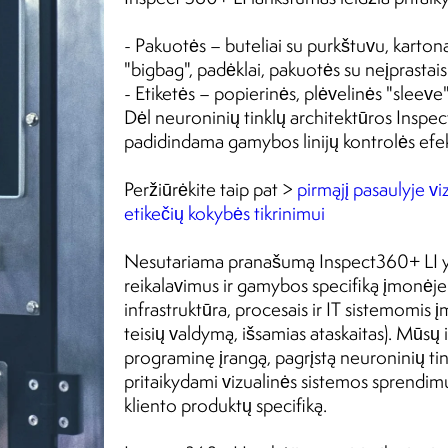
- Pakuotės – buteliai su purkštuvu, kartona
"bigbag", padėklai, pakuotės su neįprastais 
- Etiketės – popierinės, plėvelinės "sleeve"
Dėl neuroninių tinklų architektūros Inspect
padidindama gamybos linijų kontrolės ef
Peržiūrėkite taip pat >
pirmąjį pasaulyje vi
etikečių kokybės tikrinimui
Nesutariama pranašumą Inspect360+ LI yra
reikalavimus ir gamybos specifiką įmonėje
infrastruktūra, procesais ir IT sistemomis
teisių valdymą, išsamias ataskaitas). Mūsų 
programinę įrangą, pagrįstą neuroninių tinkl
pritaikydami vizualinės sistemos sprendimu
kliento produktų specifiką.