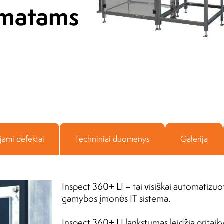
rmatams
ADAMED Group
11.06.2018
ojami defektai
Techniniai duomenys
Galerija
Inspect 360+ LI – tai visiškai automatizuot
gamybos įmonės IT sistema.
Inspect 360+ LI lankstumas leidžia pritaik