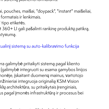
i, pouches, maišai, "doypack", "instant" maišeliai,
formatais ir lenkimais.
 tipo etiketės.
 360+ LI gali pašalinti rankinę produktų patikrą,
ektyvumą.
zualinį sistemą su auto-kalibravimo funkcija
 galimybė pritaikyti sistemą pagal kliento
 (galimybė integruoti su esama gamybos linijos
 įmonėje, įskaitant duomenų mainus, vartotojo
inžinieriai integruoja originalią KSM Vision
ų architektūra, su pritaikytais įrenginiais,
s pagal įmonės infrastruktūrą ir procesus bei