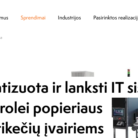
 mus
Sprendimai
Industrijos
Pasirinktos realizaci
ma
Dėl didelio lankstumo sistemų projektavimo
tizuota ir lanksti IT 
yra KSM Vision bruožas, buvo įmanoma ne
įmontuoti prietaisą į jau veikiančią vaistų ga
Vienas pagrindinių privalumų [...] pritaikyti
rolei popieriaus
individualių kliento poreikių.
tikečių įvairiems
Dariusz Stępień,
Infrastruktūros ir žiniasklaidos direktor