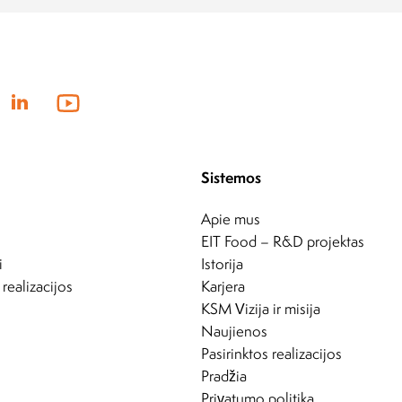
Sistemos
Apie mus
EIT Food – R&D projektas
i
Istorija
 realizacijos
Karjera
KSM Vizija ir misija
Naujienos
Pasirinktos realizacijos
Pradžia
Privatumo politika