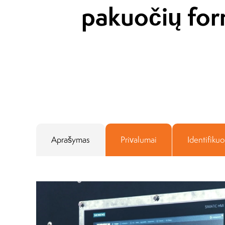
pakuočių fo
Aprašymas
Privalumai
Identifiku