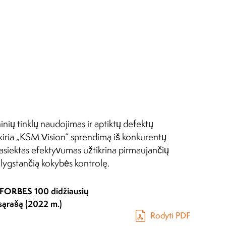
ų tinklų naudojimas ir aptiktų defektų
šskiria „KSM Vision“ sprendimą iš konkurentų
asiektas efektyvumas užtikrina pirmaujančių
lygstančią kokybės kontrolę.
 FORBES 100 didžiausių
 sąrašą (2022 m.)
Rodyti PDF