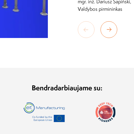
mgr. inż. Dariusz Sapiński,
Valdybos pirmininkas
Bendradarbiaujame su: