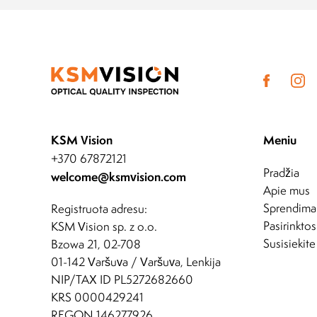
KSM Vision
Meniu
+370 67872121
Pradžia
welcome@ksmvision.com
Apie mus
Sprendima
Registruota adresu:
Pasirinktos
KSM Vision sp. z o.o.
Susisiekite
Bzowa 21, 02-708
01-142 Varšuva / Varšuva, Lenkija
NIP/TAX ID PL5272682660
KRS 0000429241
REGON 146277926