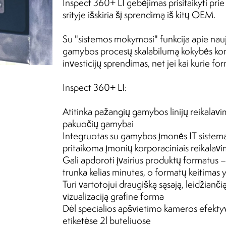
Inspect 360+ LI gebėjimas prisitaikyti pri
srityje išskiria šį sprendimą iš kitų OEM.
Su "sistemos mokymosi" funkcija apie nauj
gamybos procesų skalabilumą kokybės kontro
investicijų sprendimas, net jei kai kurie f
Inspect 360+ LI:
Atitinka pažangių gamybos linijų reikalavi
pakuočių gamybai
Integruotas su gamybos įmonės IT sistema
pritaikoma įmonių korporaciniais reikalavi
Gali apdoroti įvairius produktų formatus 
trunka kelias minutes, o formatų keitimas 
Turi vartotojui draugišką sąsają, leidžianči
vizualizaciją grafine forma
Dėl specialios apšvietimo kameros efektyvi
etiketėse 2l buteliuose