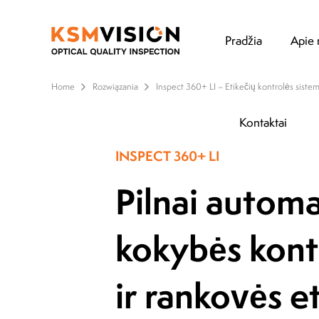
Pradžia
Apie
Home
Rozwiązania
Inspect 360+ LI – Etikečių kontrolės siste
Kontaktai
INSPECT 360+ LI
Pilnai automa
kokybės kont
ir rankovės e