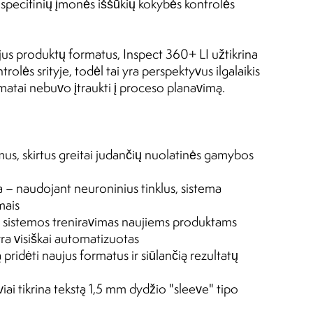
e specifinių įmonės iššūkių kokybės kontrolės
us produktų formatus, Inspect 360+ LI užtikrina
lės srityje, todėl tai yra perspektyvus ilgalaikis
ormatai nebuvo įtraukti į proceso planavimą.
mus, skirtus greitai judančių nuolatinės gamybos
 – naudojant neuroninius tinklus, sistema
mais
– sistemos treniravimas naujiems produktams
yra visiškai automatizuotas
ą pridėti naujus formatus ir siūlančią rezultatų
ai tikrina tekstą 1,5 mm dydžio "sleeve" tipo