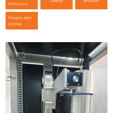
Galeria
Broszura
techniczne
Daugiau apie
sistemą