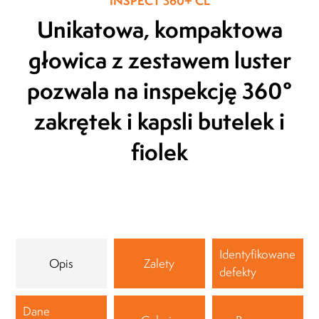
INSPECT 360+ CL
Prezes Zarządu
Unikatowa, kompaktowa
MLEKOVITA
Jaro
Prez
19.04.2019
głowica z zestawem luster
BIO
20.1
pozwala na inspekcję 360°
zakrętek i kapsli
butelek i
fiolek
Identyfikowane
Opis
Zalety
defekty
Dane