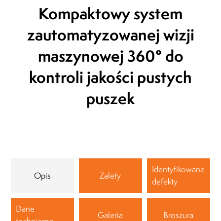
Prezes Zarządu
Kompaktowy system
MLEKOVITA
Jaro
Prez
zautomatyzowanej
wizji
19.04.2019
BIO
maszynowej 360°
do
20.1
kontroli jakości
pustych
puszek
Identyfikowane
Opis
Zalety
defekty
Dane
Galeria
Broszura