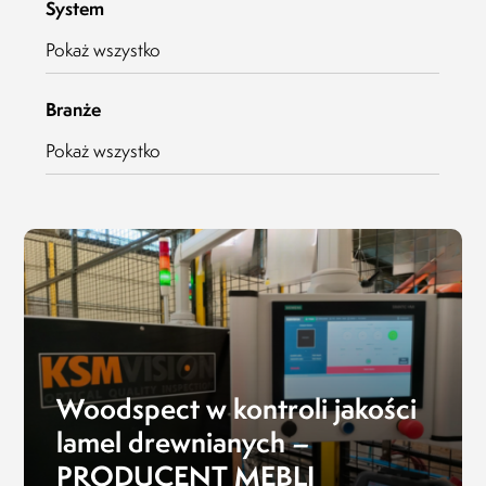
System
Prezes Zarządu
MLEKOVITA
Jaro
Pokaż wszystko
Prez
19.04.2019
BIO
Branże
20.1
Pokaż wszystko
Woodspect w kontroli jakości
lamel drewnianych –
PRODUCENT MEBLI