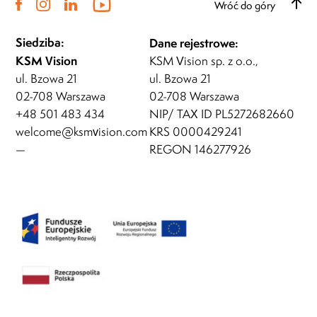
Wróć do góry
Siedziba:
Dane rejestrowe:
KSM Vision
KSM Vision sp. z o.o.,
ul. Bzowa 21
ul. Bzowa 21
02-708 Warszawa
02-708 Warszawa
+48 501 483 434
NIP/ TAX ID PL5272682660
welcome@ksmvision.com
KRS 0000429241
—
REGON 146277926