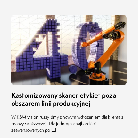
Prezes Zarządu
MLEKOVITA
Jaro
Prez
19.04.2019
BIO
20.1
Kastomizowany skaner etykiet poza
obszarem linii produkcyjnej
W KSM Vision ruszyliśmy z nowym wdrożeniem dla klienta z
branży spożywczej. Dla jednego z najbardziej
zaawansowanych po [...]