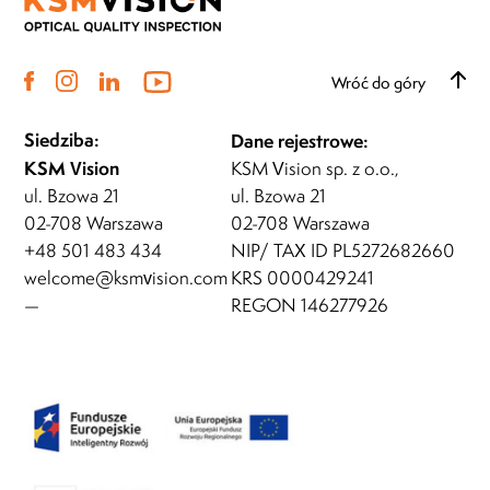
Wróć do góry
Siedziba:
Dane rejestrowe:
KSM Vision
KSM Vision sp. z o.o.,
ul. Bzowa 21
ul. Bzowa 21
02-708 Warszawa
02-708 Warszawa
+48 501 483 434
NIP/ TAX ID PL5272682660
welcome@ksmvision.com
KRS 0000429241
—
REGON 146277926